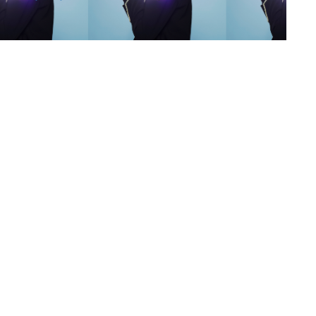
s
,
lth
,